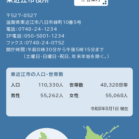
〒
527
-
8527
滋賀県東近江市八日市緑町
10
番5号
電話：
0748
-
24
-
1234
IP電話：
050
-
5801
-
1234
ファクス：
0748
-
24
-
0752
開庁時間：午前8時30分から午後5時15分まで
（土曜日・日曜日・祝日、年末年始を除く。）
東近江市の人口・世帯数
人口
110
,
330
人
世帯数
48
,
328
世帯
男性
55
,
262
人
女性
55
,
068
人
令和8年8月1日 現在