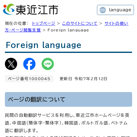
language
現在の位置：
トップページ
>
このサイトについて
>
サイトの使い
方・ページ閲覧支援
> Foreign language
Foreign language
ページ番号1000045
更新日 令和7年2月
12
日
ページの翻訳について
民間の自動翻訳サービスを利用し、東近江市ホームページを英
語、中国語（簡体字・繁体字）、韓国語、ポルトガル語、ベトナム
語に翻訳します。