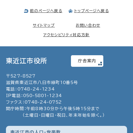
前のページへ戻る
トップページへ戻る
サイトマップ
お問い合わせ
アクセシビリティ対応方針
東近江市役所
庁舎案内
〒
527
-
8527
滋賀県東近江市八日市緑町
10
番5号
電話：
0748
-
24
-
1234
IP電話：
050
-
5801
-
1234
ファクス：
0748
-
24
-
0752
開庁時間：午前8時30分から午後5時15分まで
（土曜日・日曜日・祝日、年末年始を除く。）
東近江市の人口・世帯数