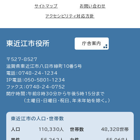
サイトマップ
お問い合わせ
アクセシビリティ対応方針
東近江市役所
庁舎案内
〒
527
-
8527
滋賀県東近江市八日市緑町
10
番5号
電話：
0748
-
24
-
1234
IP電話：
050
-
5801
-
1234
ファクス：
0748
-
24
-
0752
開庁時間：午前8時30分から午後5時15分まで
（土曜日・日曜日・祝日、年末年始を除く。）
東近江市の人口・世帯数
人口
110
,
330
人
世帯数
48
,
328
世帯
男性
55
,
262
人
女性
55
,
068
人