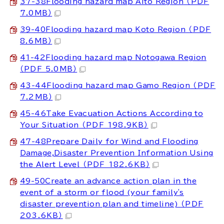
37-38Flooding hazard map Aito Region
（PDF
7.0MB）
39-40Flooding hazard map Koto Region
（PDF
8.6MB）
41-42Flooding hazard map Notogawa Region
（PDF 5.0MB）
43-44Flooding hazard map Gamo Region
（PDF
7.2MB）
45-46Take Evacuation Actions According to
Your Situation
（PDF 198.9KB）
47-48Prepare Daily for Wind and Flooding
Damage,Disaster Prevention Information Using
the Alert Level
（PDF 182.6KB）
49-50Create an advance action plan in the
event of a storm or flood (your family's
disaster prevention plan and timeline)
（PDF
203.6KB）