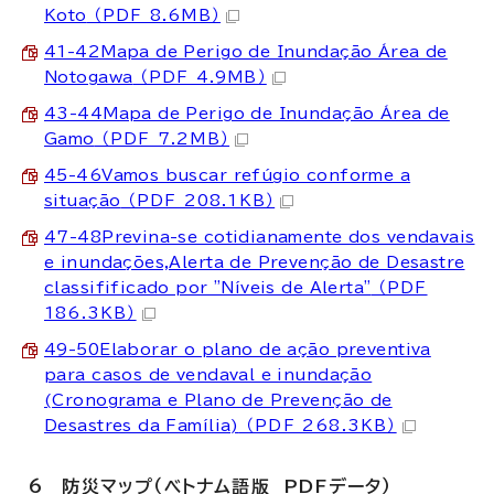
Koto
（PDF 8.6MB）
41-42Mapa de Perigo de Inundação Área de
Notogawa
（PDF 4.9MB）
43-44Mapa de Perigo de Inundação Área de
Gamo
（PDF 7.2MB）
45-46Vamos buscar refúgio conforme a
situação
（PDF 208.1KB）
47-48Previna-se cotidianamente dos vendavais
e inundações,Alerta de Prevenção de Desastre
classifificado por "Níveis de Alerta"
（PDF
186.3KB）
49-50Elaborar o plano de ação preventiva
para casos de vendaval e inundação
(Cronograma e Plano de Prevenção de
Desastres da Família)
（PDF 268.3KB）
6 防災マップ（ベトナム語版 PDFデータ）