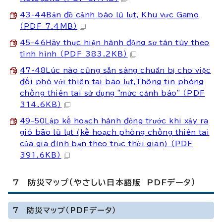
43-44Bản đồ cảnh báo lũ lụt, Khu vực Gamo
（PDF 7.4MB）
45-46Hãy thực hiện hành động sơ tán tùy theo
tình hình
（PDF 383.2KB）
47-48Lúc nào cũng sẵn sàng chuẩn bị cho việc
đối phó với thiên tai bão lụt,Thông tin phòng
chống thiên tai sử dụng "mức cảnh báo"
（PDF
314.6KB）
49-50Lập kế hoạch hành động trước khi xảy ra
gió bão lũ lụt (kế hoạch phòng chống thiên tai
của gia đình bạn theo trục thời gian)
（PDF
391.6KB）
7 防災マップ（やさしい日本語版 PDFデータ）
7 防災マップ（PDFデータ）