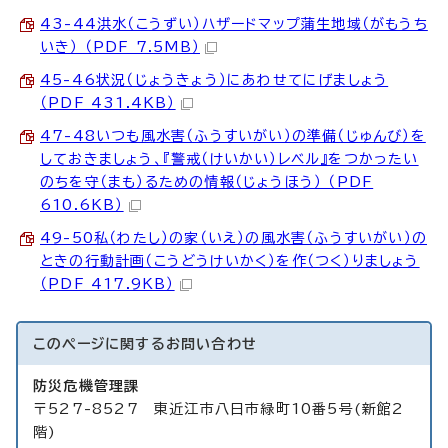
43-44洪水（こうずい）ハザードマップ蒲生地域（がもうち
いき） （PDF 7.5MB）
45-46状況（じょうきょう）にあわせてにげましょう
（PDF 431.4KB）
47-48いつも風水害（ふうすいがい）の準備（じゅんび）を
しておきましょう、『警戒（けいかい）レベル』をつかったい
のちを守（まも）るための情報（じょうほう） （PDF
610.6KB）
49-50私（わたし）の家（いえ）の風水害（ふうすいがい）の
ときの行動計画（こうどうけいかく）を作（つく）りましょう
（PDF 417.9KB）
このページに関する
お問い合わせ
防災危機管理課
〒527-8527 東近江市八日市緑町10番5号(新館2
階)