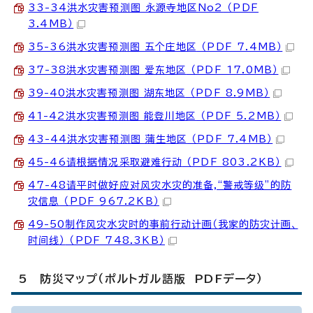
33-34洪水灾害预测图 永源寺地区No2
（PDF
3.4MB）
35-36洪水灾害预测图 五个庄地区
（PDF 7.4MB）
37-38洪水灾害预测图 爱东地区
（PDF 17.0MB）
39-40洪水灾害预测图 湖东地区
（PDF 8.9MB）
41-42洪水灾害预测图 能登川地区
（PDF 5.2MB）
43-44洪水灾害预测图 蒲生地区
（PDF 7.4MB）
45-46请根据情况采取避难行动
（PDF 803.2KB）
47-48请平时做好应对风灾水灾的准备,“警戒等级”的防
灾信息
（PDF 967.2KB）
49-50制作风灾水灾时的事前行动计画（我家的防灾计画、
时间线）
（PDF 748.3KB）
5 防災マップ（ポルトガル語版 PDFデータ）