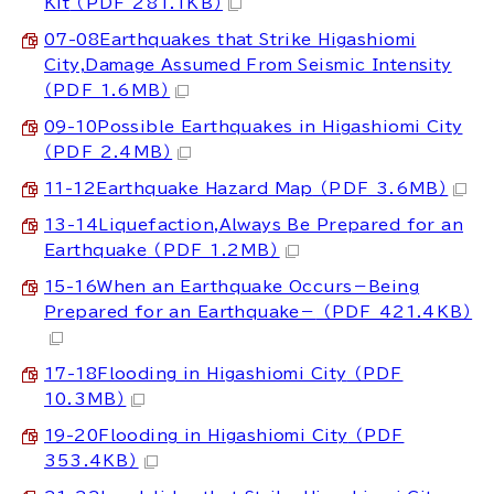
Kit
（PDF 281.1KB）
07-08Earthquakes that Strike Higashiomi
City,Damage Assumed From Seismic Intensity
（PDF 1.6MB）
09-10Possible Earthquakes in Higashiomi City
（PDF 2.4MB）
11-12Earthquake Hazard Map
（PDF 3.6MB）
13-14Liquefaction,Always Be Prepared for an
Earthquake
（PDF 1.2MB）
15-16When an Earthquake Occurs－Being
Prepared for an Earthquake－
（PDF 421.4KB）
17-18Flooding in Higashiomi City
（PDF
10.3MB）
19-20Flooding in Higashiomi City
（PDF
353.4KB）