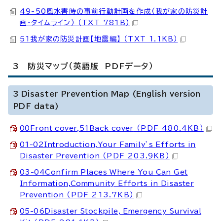
49-50風水害時の事前行動計画を作成（我が家の防災計
画・タイムライン） （TXT 781B）
51我が家の防災計画【地震編】 （TXT 1.1KB）
3 防災マップ（英語版 PDFデータ）
3 Disaster Prevention Map (English version
PDF data)
00Front cover,51Back cover
（PDF 480.4KB）
01-02Introduction,Your Family’s Efforts in
Disaster Prevention
（PDF 203.9KB）
03-04Confirm Places Where You Can Get
Information,Community Efforts in Disaster
Prevention
（PDF 213.7KB）
05-06Disaster Stockpile, Emergency Survival