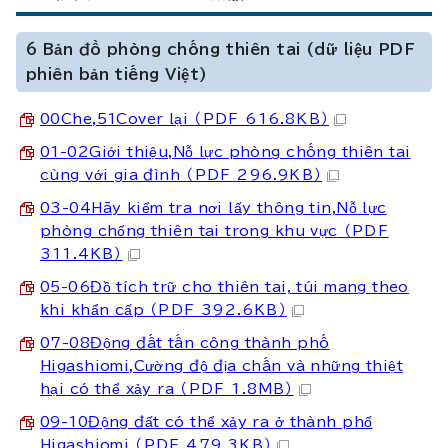
6 Bản đồ phòng chống thiên tai (dữ liệu PDF
phiên bản tiếng Việt)
00Che,51Cover lại
（PDF 616.8KB）
01-02Giới thiệu,Nỗ lực phòng chống thiên tai
cùng với gia đình
（PDF 296.9KB）
03-04Hãy kiểm tra nơi lấy thông tin,Nỗ lực
phòng chống thiên tai trong khu vực
（PDF
311.4KB）
05-06Đồ tích trữ cho thiên tai, túi mang theo
khi khẩn cấp
（PDF 392.6KB）
07-08Động đất tấn công thành phố
Higashiomi,Cường độ địa chấn và những thiệt
hại có thể xảy ra
（PDF 1.8MB）
09-10Động đất có thể xảy ra ở thành phố
Higashiomi
（PDF 479.3KB）