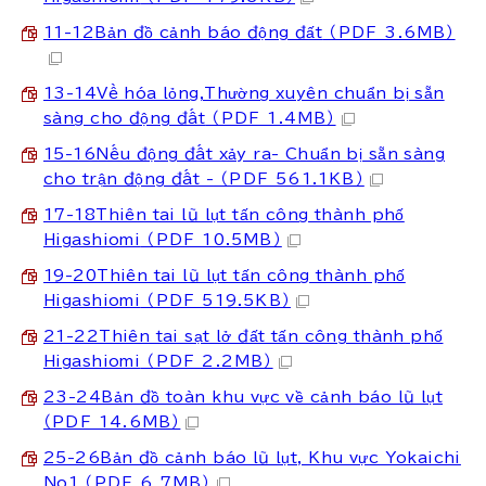
11-12Bản đồ cảnh báo động đất
（PDF 3.6MB）
13-14Về hóa lỏng,Thường xuyên chuẩn bị sẵn
sàng cho động đất
（PDF 1.4MB）
15-16Nếu động đất xảy ra- Chuẩn bị sẵn sàng
cho trận động đất -
（PDF 561.1KB）
17-18Thiên tai lũ lụt tấn công thành phố
Higashiomi
（PDF 10.5MB）
19-20Thiên tai lũ lụt tấn công thành phố
Higashiomi
（PDF 519.5KB）
21-22Thiên tai sạt lở đất tấn công thành phố
Higashiomi
（PDF 2.2MB）
23-24Bản đồ toàn khu vực về cảnh báo lũ lụt
（PDF 14.6MB）
25-26Bản đồ cảnh báo lũ lụt, Khu vực Yokaichi
No1
（PDF 6.7MB）