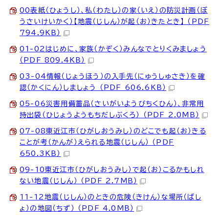
00表紙（ひょうし）、私（わたし）の家（いえ）の防災計画（ぼ
うさいけいかく）【地震（じしん）が起（お）きたとき】 （PDF
794.9KB）
01-02はじめに、家族（かぞく）みんなでとりくみましょう
（PDF 809.4KB）
03-04情報（じょうほう）の入手先（にゅうしゅさき）を確
認（かくにん）しましょう （PDF 606.6KB）
05-06災害用備蓄品（さいがいようびちくひん）、非常用
持出袋（ひじょうようもちだしぶくろ） （PDF 2.0MB）
07-08東近江市（ひがしおうみし）のどこでも起（お）きる
ことが考（かんが）えられる地震（じしん） （PDF
650.3KB）
09-10東近江市（ひがしおうみし）で起（お）こるかもしれ
ない地震（じしん） （PDF 2.7MB）
11-12地震（じしん）のときの危険（きけん）な場所（ばし
ょ）の地図（ちず） （PDF 4.0MB）