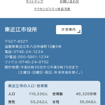
サイトマップ
お問い合わせ
アクセシビリティ対応方針
東近江市役所
庁舎案内
〒
527
-
8527
滋賀県東近江市八日市緑町
10
番5号
電話：
0748
-
24
-
1234
IP電話：
050
-
5801
-
1234
ファクス：
0748
-
24
-
0752
開庁時間：午前8時30分から午後5時15分まで
（土曜日・日曜日・祝日、年末年始を除く。）
東近江市の人口・世帯数
人口
110
,
330
人
世帯数
48
,
328
世帯
男性
55
,
262
人
女性
55
,
068
人