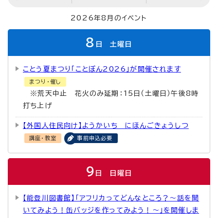
2026年8月のイベント
8
日
土曜日
ことう夏まつり「ことぼん2026」が開催されます
まつり・催し
※荒天中止 花火のみ延期：15日（土曜日）午後8時
打ち上げ
【外国人住民向け】ようかいち にほんごきょうしつ
講座・教室
事前申込必要
9
日
日曜日
【能登川図書館】「アフリカってどんなところ？～話を聞
いてみよう！缶バッジを作ってみよう！～」を開催しま