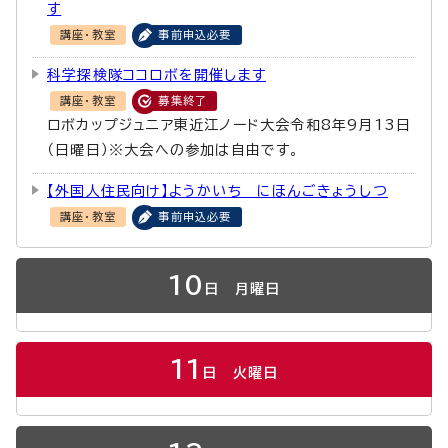
す
講座・教室
事前申込必要
科学探検隊ココロボを開催します
講座・教室
募集終了
ロボカップジュニア東近江ノード大会令和8年9月13日
（日曜日）※大会への参加は自由です。
【外国人住民向け】ようかいち にほんごきょうしつ
講座・教室
事前申込必要
10
日
月曜日
11
日
火曜日