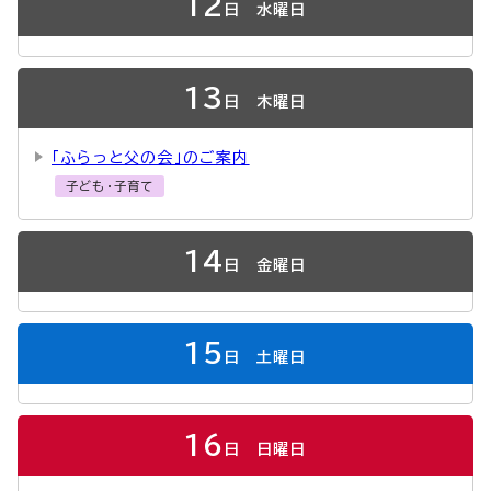
12
日
水曜日
13
日
木曜日
「ふらっと父の会」のご案内
子ども・子育て
14
日
金曜日
15
日
土曜日
16
日
日曜日