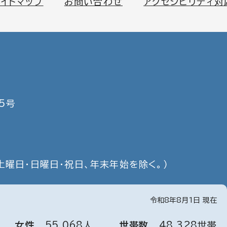
サイトマップ
お問い合わせ
アクセシビリティ対
5号
土曜日・日曜日・祝日、年末年始を除く。）
令和8年8月1日 現在
女性
55
,
068
人
世帯数
48
,
328
世帯