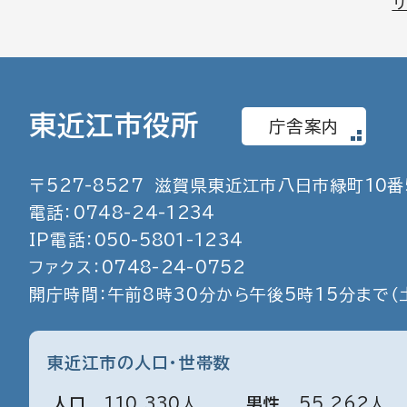
東近江市役所
庁舎案内
〒
527
-
8527
滋賀県東近江市八日市緑町
10
番
電話：
0748
-
24
-
1234
IP電話：
050
-
5801
-
1234
ファクス：
0748
-
24
-
0752
開庁時間：午前8時30分から午後5時15分まで
（
東近江市の人口・世帯数
人口
110
,
330
人
男性
55
,
262
人