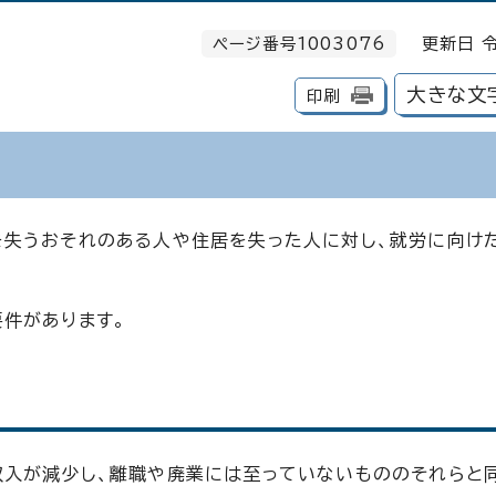
ページ番号1003076
更新日 令
大きな文
印刷
を失うおそれのある人や住居を失った人に対し、就労に向け
件があります。
収入が減少し、離職や廃業には至っていないもののそれらと