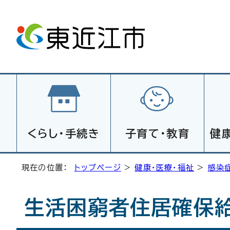
くらし・手続き
子育て・教育
健
現在の位置：
トップページ
>
健康・医療・福祉
>
感染
生活困窮者住居確保