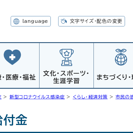
language
文字サイズ・配色の変更
文化・スポーツ・
康・医療・福祉
まちづくり・
生涯学習
症
>
新型コロナウイルス感染症
>
くらし・経済対策
>
市民の
給付金