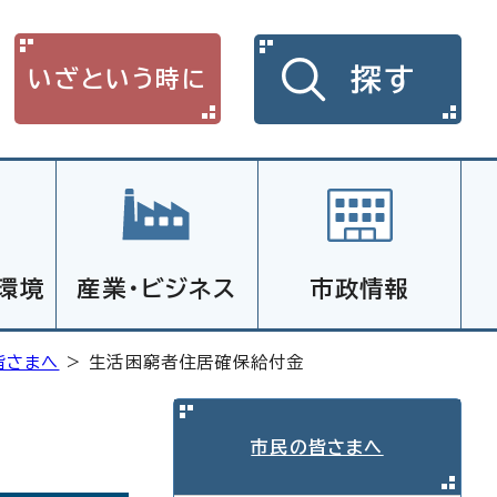
探す
いざという時に
環境
産業・ビジネス
市政情報
皆さまへ
> 生活困窮者住居確保給付金
市民の皆さまへ