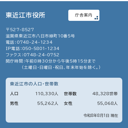
東近江市役所
庁舎案内
〒
527
-
8527
滋賀県東近江市八日市緑町
10
番5号
電話：
0748
-
24
-
1234
IP電話：
050
-
5801
-
1234
ファクス：
0748
-
24
-
0752
開庁時間：午前8時30分から午後5時15分まで
（土曜日・日曜日・祝日、年末年始を除く。）
東近江市の人口・世帯数
人口
110
,
330
人
世帯数
48
,
328
世帯
男性
55
,
262
人
女性
55
,
068
人
令和8年8月1日 現在