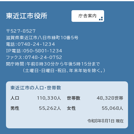
東近江市役所
庁舎案内
〒
527
-
8527
滋賀県東近江市八日市緑町
10
番5号
電話：
0748
-
24
-
1234
IP電話：
050
-
5801
-
1234
ファクス：
0748
-
24
-
0752
開庁時間：午前8時30分から午後5時15分まで
（土曜日・日曜日・祝日、年末年始を除く。）
東近江市の人口・世帯数
人口
110
,
330
人
世帯数
48
,
328
世帯
男性
55
,
262
人
女性
55
,
068
人
令和8年8月1日 現在