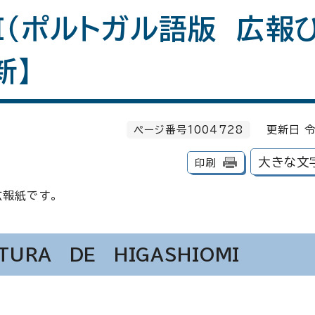
I
（ポルトガル語版 広報
新】
ページ番号1004728
更新日 令
大きな文
印刷
広報紙です。
ITURA DE HIGASHIOMI