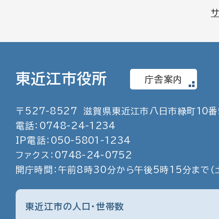
東近江市役所
庁舎案内
〒
527
-
8527
滋賀県東近江市八日市緑町
10
番
電話：
0748
-
24
-
1234
IP電話：
050
-
5801
-
1234
ファクス：
0748
-
24
-
0752
開庁時間：午前8時30分から午後5時15分まで
（
東近江市の人口・世帯数