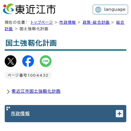
language
現在の位置：
トップページ
>
市政情報
>
政策・総合計画
>
総合
計画
> 国土強靱化計画
国土強靱化計画
ページ番号1004432
東近江市国土強靱化計画
市政情報