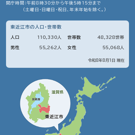
開庁時間：午前8時30分から午後5時15分まで
（土曜日・日曜日・祝日、年末年始を除く。）
東近江市の人口・世帯数
人口
110
,
330
人
世帯数
48
,
328
世帯
男性
55
,
262
人
女性
55
,
068
人
令和8年8月1日 現在