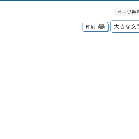
ページ番号
大きな文
印刷