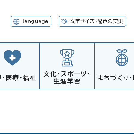
language
文字サイズ・配色の変更
文化・スポーツ・
康・医療・福祉
まちづくり・
生涯学習