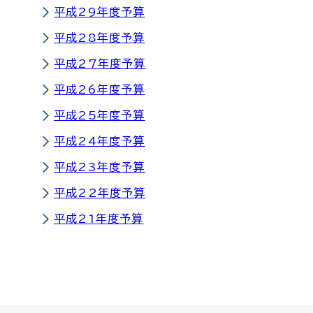
平成29年度予算
平成28年度予算
平成27年度予算
平成26年度予算
平成25年度予算
平成24年度予算
平成23年度予算
平成22年度予算
平成21年度予算