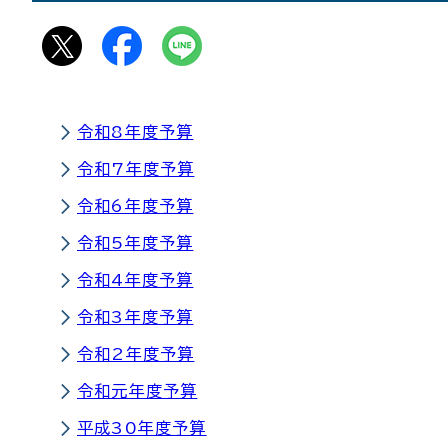
令和8年度予算
令和7年度予算
令和6年度予算
令和5年度予算
令和4年度予算
令和3年度予算
令和2年度予算
令和元年度予算
平成30年度予算