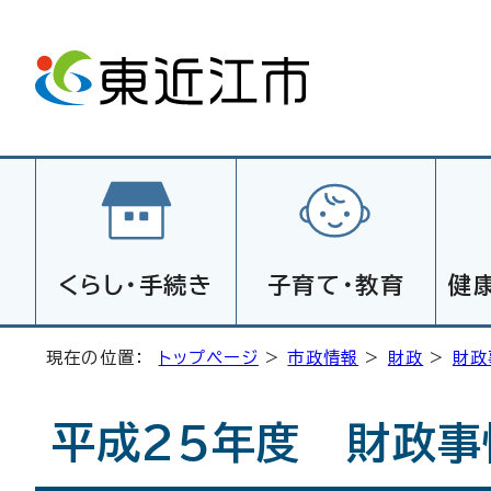
くらし・手続き
子育て・教育
健
現在の位置：
トップページ
>
市政情報
>
財政
>
財政
平成25年度 財政事