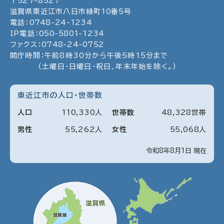
〒
527
-
8527
荘小幡
見
滋賀県東近江市八日市緑町
10
番5号
町318
る
電話：
0748
-
24
-
1234
番地
IP電話：
050
-
5801
-
1234
〒
0749-46-0211（代表） 050-
詳
ファクス：
0748
-
24
-
0752
愛東
527-
5801-0211（IP電話）
細
開庁時間：午前8時30分から午後5時15分まで
支所
0162
情
（土曜日・日曜日・祝日、年末年始を除く。）
東近江
報
市妹町
を
東近江市の人口・世帯数
29番
見
地
る
人口
110
,
330
人
世帯数
48
,
328
世帯
〒
0749-45-0511（代表） 050-
詳
湖東
男性
55
,
262
人
女性
55
,
068
人
527-
5801-0511（IP電話）
細
支所
0113
情
令和8年8月1日 現在
東近江
報
市池庄
を
町
見
505
る
番地
〒
0748-42-1331（代表） 050-
詳
能登