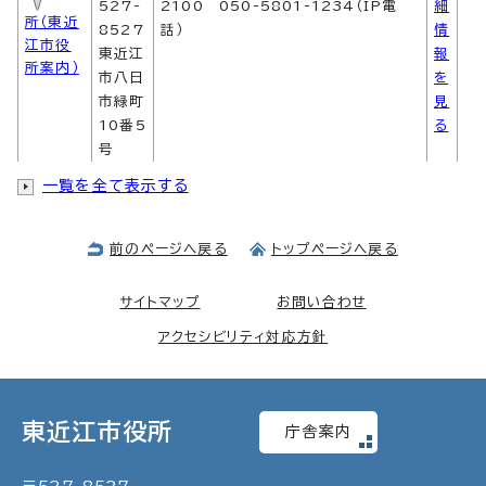
527-
2100 050-5801-1234（IP電
細
所（東近
8527
話）
情
江市役
東近江
報
所案内）
市八日
を
市緑町
見
10番5
る
号
〒
0748-27-1121（代表） 050-
詳
一覧を全て表示する
永源
527-
5801-1121（IP電話）
細
寺支所
0231
情
前のページへ戻る
トップページへ戻る
東近江
報
市山上
を
町
見
サイトマップ
お問い合わせ
1316
る
アクセシビリティ対応方針
番地
〒
0748-48-3111（代表） 050-
詳
五個
529-
5801-3111（IP電話）
細
荘支所
東近江市役所
1492
情
庁舎案内
東近江
報
市五個
を