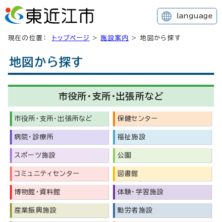
language
現在の位置：
トップページ
>
施設案内
> 地図から探す
地図から探す
市役所・支所・出張所など
市役所・支所・出張所など
保健センター
病院・診療所
福祉施設
スポーツ施設
公園
コミュニティセンター
図書館
博物館・資料館
体験・学習施設
産業振興施設
勤労者施設