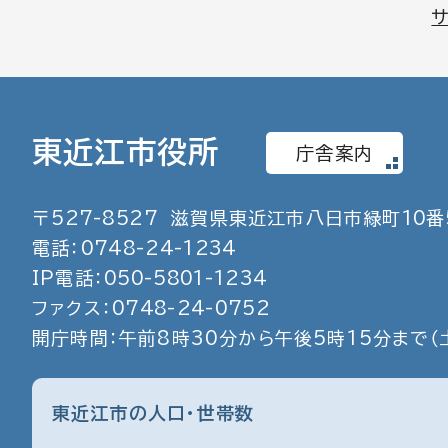
東近江市役所
庁舎案内
〒
527
-
8527
滋賀県東近江市八日市緑町
10
番
電話：
0748
-
24
-
1234
IP電話：
050
-
5801
-
1234
ファクス：
0748
-
24
-
0752
開庁時間：午前8時30分から午後5時15分まで
（
東近江市の人口・世帯数