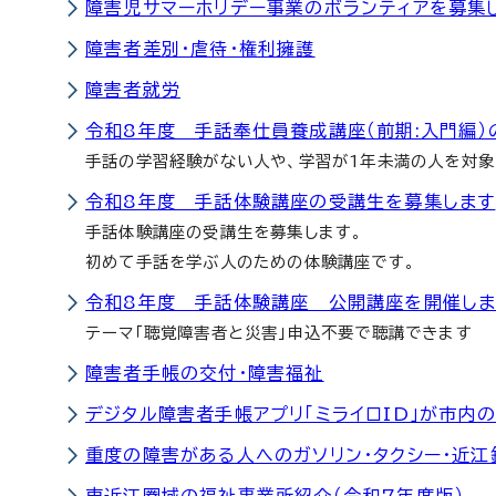
障害児サマーホリデー事業のボランティアを募集
障害者差別・虐待・権利擁護
障害者就労
令和8年度 手話奉仕員養成講座（前期:入門編）
手話の学習経験がない人や、学習が1年未満の人を対象
令和8年度 手話体験講座の受講生を募集します
手話体験講座の受講生を募集します。
初めて手話を学ぶ人のための体験講座です。
令和8年度 手話体験講座 公開講座を開催しま
テーマ「聴覚障害者と災害」申込不要で聴講できます
障害者手帳の交付・障害福祉
デジタル障害者手帳アプリ「ミライロID」が市内
重度の障害がある人へのガソリン・タクシー・近