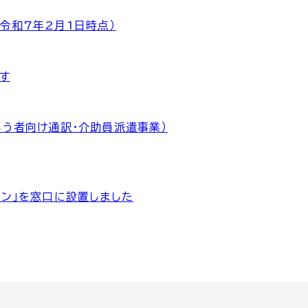
令和7年2月1日時点）
す
ろう者向け通訳・介助員派遣事業）
ホン」を窓口に設置しました