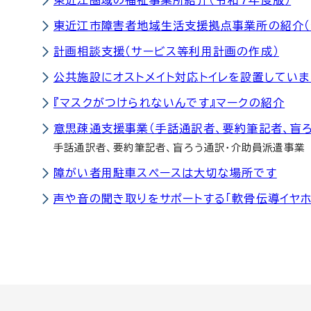
東近江圏域の福祉事業所紹介（令和7年度版）
東近江市障害者地域生活支援拠点事業所の紹介（
計画相談支援（サービス等利用計画の作成）
公共施設にオストメイト対応トイレを設置していま
『マスクがつけられないんです』マークの紹介
意思疎通支援事業（手話通訳者、要約筆記者、盲
手話通訳者、要約筆記者、盲ろう通訳・介助員派遣事業
障がい者用駐車スペースは大切な場所です
声や音の聞き取りをサポートする「軟骨伝導イヤ