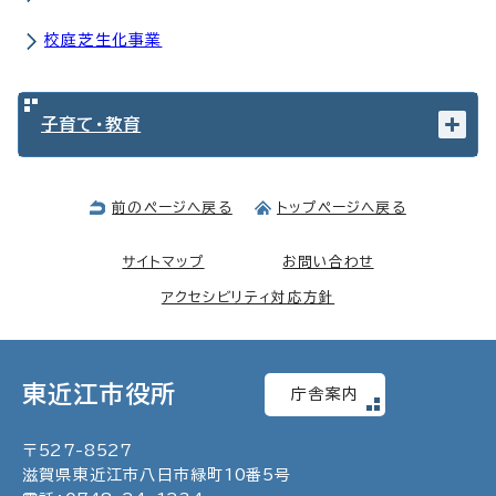
校庭芝生化事業
子育て・教育
前のページへ戻る
トップページへ戻る
サイトマップ
お問い合わせ
アクセシビリティ対応方針
東近江市役所
庁舎案内
〒
527
-
8527
滋賀県東近江市八日市緑町
10
番5号