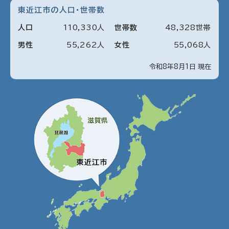
東近江市の人口・世帯数
人口
110
,
330
人
世帯数
48
,
328
世帯
男性
55
,
262
人
女性
55
,
068
人
令和8年8月1日 現在