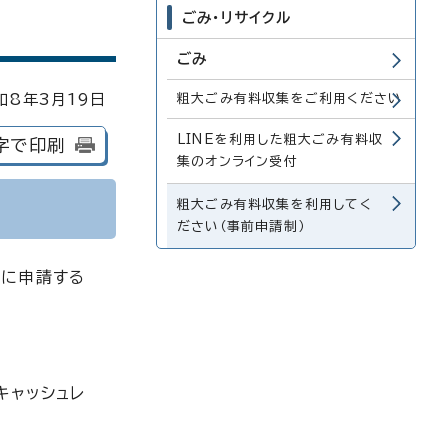
ごみ・リサイクル
ごみ
和8年3月
19
日
粗大ごみ有料収集をご利用ください
LINEを利用した粗大ごみ有料収
字で印刷
集のオンライン受付
粗大ごみ有料収集を利用してく
ださい（事前申請制）
前に申請する
キャッシュレ