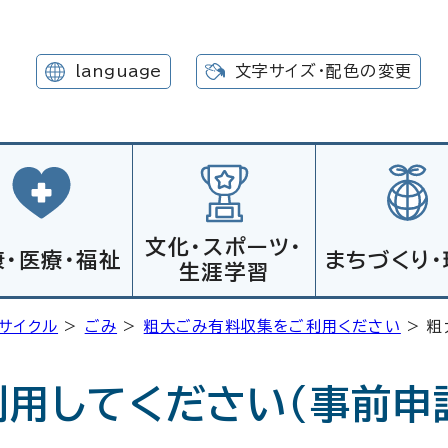
language
文字サイズ・配色の変更
文化・スポーツ・
康・医療・福祉
まちづくり・
生涯学習
リサイクル
>
ごみ
>
粗大ごみ有料収集をご利用ください
> 粗
用してください（事前申