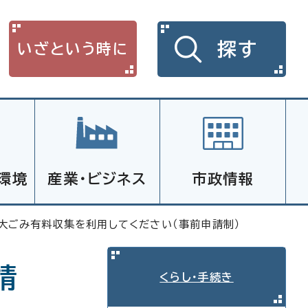
探す
いざという時に
環境
産業・ビジネス
市政情報
大ごみ有料収集を利用してください（事前申請制）
請
くらし・手続き