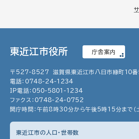
東近江市役所
庁舎案内
〒
527
-
8527
滋賀県東近江市八日市緑町
10
番
電話：
0748
-
24
-
1234
IP電話：
050
-
5801
-
1234
ファクス：
0748
-
24
-
0752
開庁時間：午前8時30分から午後5時15分まで
（
東近江市の人口・世帯数