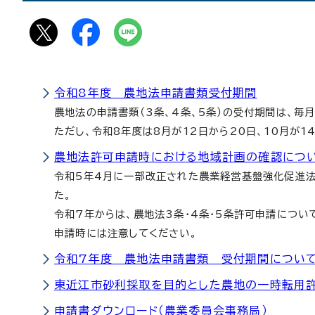
令和8年度 農地法申請書類受付期間
農地法の申請書類（3条、4条、5条）の受付期間は、毎
ただし、令和8年度は8月が12日から20日、10月が1
農地法許可申請時における地域計画の確認につ
令和5年4月に一部改正された農業経営基盤強化促進
た。
令和7年からは、農地法3条・4条・5条許可申請につ
申請時には注意してください。
令和7年度 農地法申請書類 受付期間につい
東近江市砂利採取を目的とした農地の一時転用
申請書ダウンロード（農業委員会事務局）