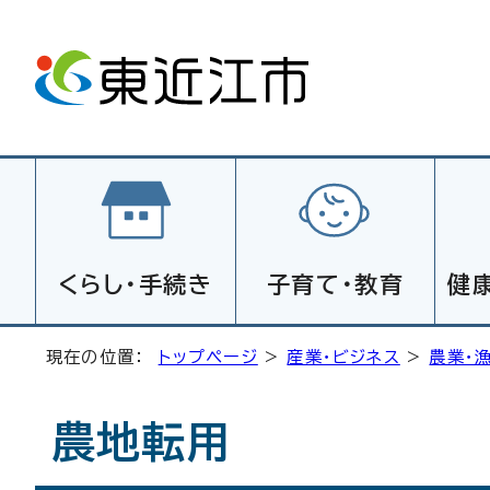
くらし・手続き
子育て・教育
健
現在の位置：
トップページ
>
産業・ビジネス
>
農業・
農地転用