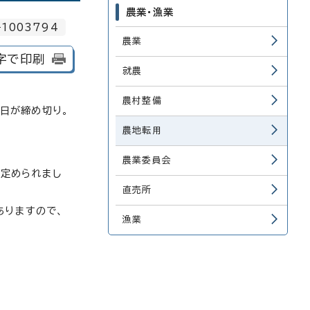
農業・漁業
1003794
農業
字で印刷
就農
農村整備
平日が締め切り。
農地転用
農業委員会
定められまし
直売所
ありますので、
漁業