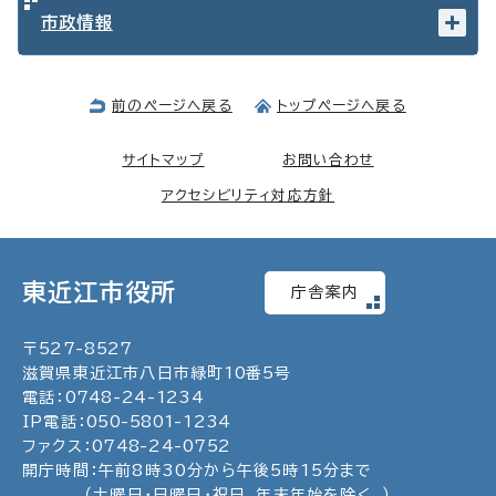
市政情報
前のページへ戻る
トップページへ戻る
サイトマップ
お問い合わせ
アクセシビリティ対応方針
東近江市役所
庁舎案内
〒
527
-
8527
滋賀県東近江市八日市緑町
10
番5号
電話：
0748
-
24
-
1234
IP電話：
050
-
5801
-
1234
ファクス：
0748
-
24
-
0752
開庁時間：午前8時30分から午後5時15分まで
（土曜日・日曜日・祝日、年末年始を除く。）