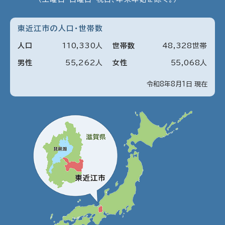
東近江市の人口・世帯数
人口
110
,
330
人
世帯数
48
,
328
世帯
男性
55
,
262
人
女性
55
,
068
人
令和8年8月1日 現在