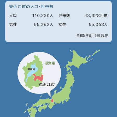
東近江市の人口・世帯数
人口
110
,
330
人
世帯数
48
,
328
世帯
男性
55
,
262
人
女性
55
,
068
人
令和8年8月1日 現在