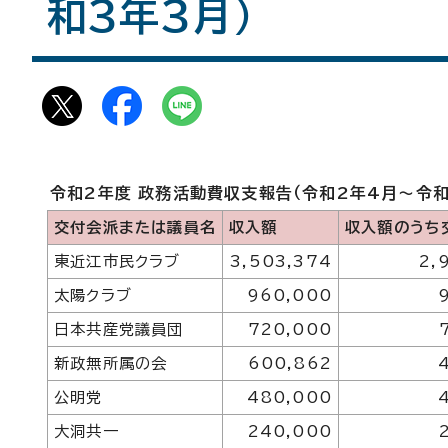
和3年3月）
令和2年度 政務活動費収支報告（令和2年4月～令和
交付会派または議員名
収入額
収入額のうち
東近江市民クラブ
3,503,374
2,
太陽クラブ
960,000
日本共産党議員団
720,000
新政無所属の会
600,862
公明党
480,000
大洞共一
240,000