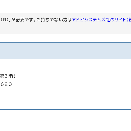
er（R）」が必要です。お持ちでない方は
アドビシステムズ社のサイト（
館3階)
5680