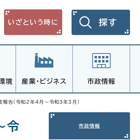
探す
いざという時に
環境
産業・ビジネス
市政情報
支報告（令和2年4月～令和3年3月）
～令
市政情報