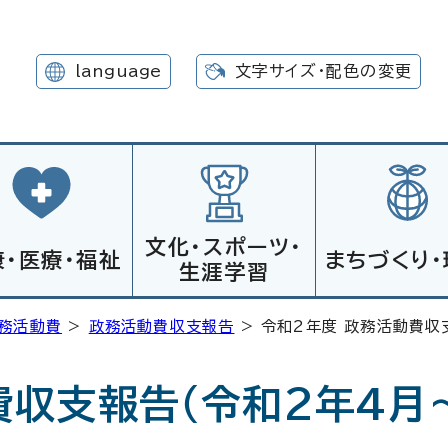
language
文字サイズ・配色の変更
文化・スポーツ・
康・医療・福祉
まちづくり・
生涯学習
務活動費
>
政務活動費収支報告
> 令和2年度 政務活動費収
費収支報告（令和2年4月