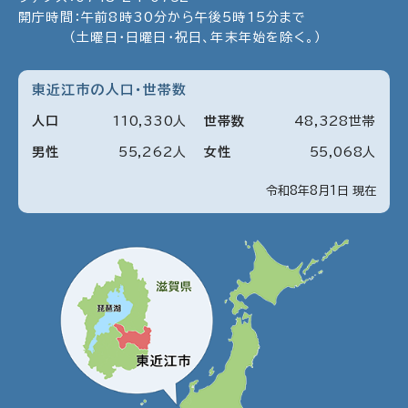
開庁時間：午前8時30分から午後5時15分まで
（土曜日・日曜日・祝日、年末年始を除く。）
東近江市の人口・世帯数
人口
110
,
330
人
世帯数
48
,
328
世帯
男性
55
,
262
人
女性
55
,
068
人
令和8年8月1日 現在