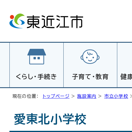
くらし・手続き
子育て・教育
健
現在の位置：
トップページ
>
施設案内
>
市立小学校
愛東北小学校