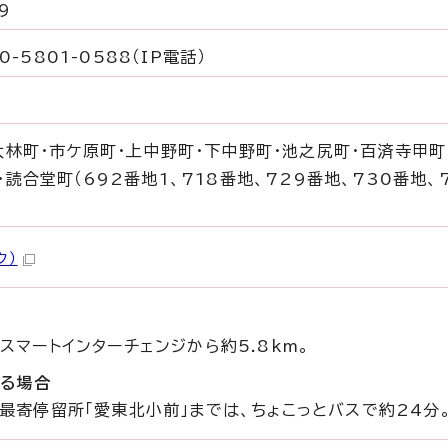
9
0-5801-0588（IP電話）
大林町・市ケ原町・上中野町・下中野町・池之尻町・百済寺甲町
読合堂町（692番地1、718番地、729番地、730番地、
ク）
マートインターチェンジから約5.8km。
する場合
最寄停留所「愛東北小前」までは、ちょこっとバスで約24分