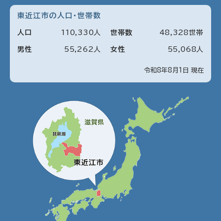
東近江市の人口・世帯数
人口
110
,
330
人
世帯数
48
,
328
世帯
男性
55
,
262
人
女性
55
,
068
人
令和8年8月1日 現在