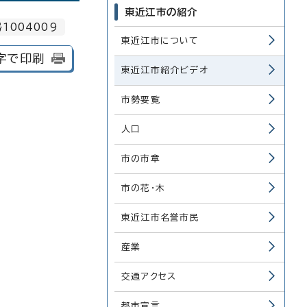
東近江市の紹介
1004009
東近江市について
字で印刷
東近江市紹介ビデオ
市勢要覧
人口
市の市章
市の花・木
東近江市名誉市民
産業
交通アクセス
都市宣言