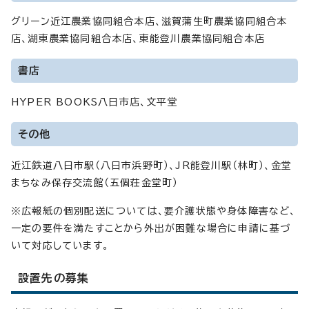
グリーン近江農業協同組合本店、滋賀蒲生町農業協同組合本
店、湖東農業協同組合本店、東能登川農業協同組合本店
書店
HYPER BOOKS八日市店、文平堂
その他
近江鉄道八日市駅（八日市浜野町）、JR能登川駅（林町）、金堂
まちなみ保存交流館（五個荘金堂町）
※広報紙の個別配送については、要介護状態や身体障害など、
一定の要件を満たすことから外出が困難な場合に申請に基づ
いて対応しています。
設置先の募集