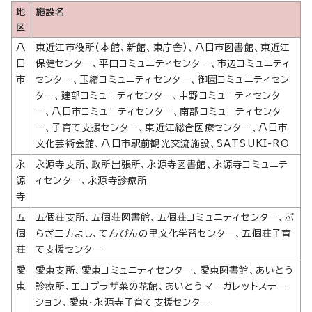
地
施設名
区
八
東近江市役所（本館、新館、東庁舎）、八日市図書館、東近江
日
保健センター、平田コミュニティセンター、市辺コミュニティ
市
センター、玉緒コミュニティセンター、御園コミュニティセン
ター、建部コミュニティセンター、中野コミュニティセンタ
ー、八日市コミュニティセンター、南部コミュニティセンタ
ー、子育て支援センター、東近江総合医療センター、八日市
文化芸術会館、八日市駅前観光交流施設、SATSUKI-RO
永
永源寺支所、政所出張所、永源寺図書館、永源寺コミュニテ
源
ィセンター、永源寺診療所
寺
五
五個荘支所、五個荘図書館、五個荘コミュニティセンター、ぷ
個
らざ三方よし、てんびんの里文化学習センター、五個荘子育
荘
て支援センター
愛
愛東支所、愛東コミュニティセンター、愛東図書館、あいとう
東
診療所、エコプラザ菜の花館、あいとうマーガレットステー
ション、愛東・永源寺子育て支援センター