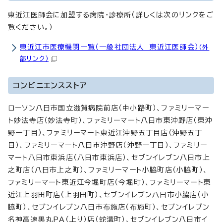
東近江医師会に加盟する病院・診療所（詳しくは次のリンクをご
覧ください。）
東近江市医療機関一覧（一般社団法人 東近江医師会）
（外
部リンク）
コンビニエンスストア
ローソン八日市国立滋賀病院前店（中小路町）、ファミリーマー
ト妙法寺店（妙法寺町）、ファミリーマート八日市東沖野店（東沖
野一丁目）、ファミリーマート東近江沖野五丁目店（沖野五丁
目）、ファミリーマート八日市沖野店（沖野一丁目）、ファミリー
マート八日市東浜店（八日市東浜店）、セブンイレブン八日市上
之町店（八日市上之町）、ファミリーマート小脇町店（小脇町）、
ファミリーマート東近江今堀町店（今堀町）、ファミリーマート東
近江上羽田町店（上羽田町）、セブンイレブン八日市小脇店（小
脇町）、セブンイレブン八日市布施店（布施町）、セブンイレブン
名神高速黒丸PA（上り）店（蛇溝町）、セブンイレブン八日市イ