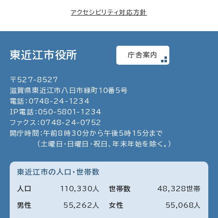
アクセシビリティ対応方針
東近江市役所
庁舎案内
〒
527
-
8527
滋賀県東近江市八日市緑町
10
番5号
電話：
0748
-
24
-
1234
IP電話：
050
-
5801
-
1234
ファクス：
0748
-
24
-
0752
開庁時間：午前8時30分から午後5時15分まで
（土曜日・日曜日・祝日、年末年始を除く。）
東近江市の人口・世帯数
人口
110
,
330
人
世帯数
48
,
328
世帯
男性
55
,
262
人
女性
55
,
068
人