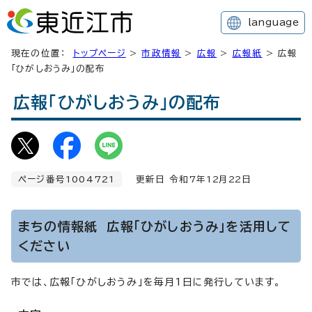
language
現在の位置：
トップページ
>
市政情報
>
広報
>
広報紙
> 広報
「ひがしおうみ」の配布
広報「ひがしおうみ」の配布
ページ番号1004721
更新日 令和7年
12
月
22
日
まちの情報紙 広報「ひがしおうみ」を活用して
ください
市では、広報「ひがしおうみ」を毎月1日に発行しています。