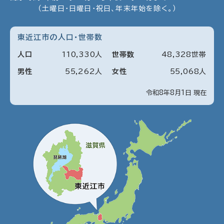
（土曜日・日曜日・祝日、年末年始を除く。）
東近江市の人口・世帯数
人口
110
,
330
人
世帯数
48
,
328
世帯
男性
55
,
262
人
女性
55
,
068
人
令和8年8月1日 現在