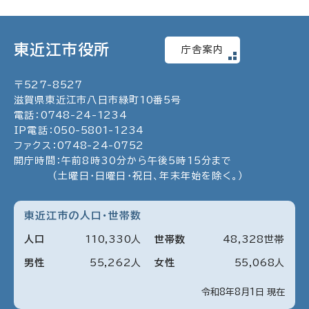
東近江市役所
庁舎案内
〒
527
-
8527
滋賀県東近江市八日市緑町
10
番5号
電話：
0748
-
24
-
1234
IP電話：
050
-
5801
-
1234
ファクス：
0748
-
24
-
0752
開庁時間：午前8時30分から午後5時15分まで
（土曜日・日曜日・祝日、年末年始を除く。）
東近江市の人口・世帯数
人口
110
,
330
人
世帯数
48
,
328
世帯
男性
55
,
262
人
女性
55
,
068
人
令和8年8月1日 現在