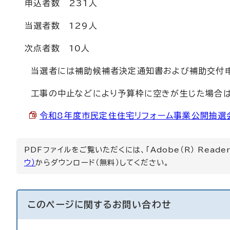
申込者数 231人
当選者数 129人
次点者数 10人
当選者には補助候補者決定通知書および補助交付申
工事の中止などにより予算枠に空きが生じた場合は
令和8年度市民定住住宅リフォーム事業公開抽選会抽
PDFファイルをご覧いただくには、「Adobe（R） Read
ウ）
からダウンロード（無料）してください。
このページに関する
お問い合わせ