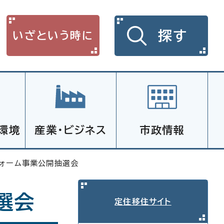
探す
いざという時に
環境
産業・ビジネス
市政情報
フォーム事業公開抽選会
選会
定住移住サイト