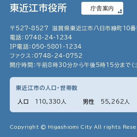
東近江市役所
庁舎案内
〒
527
-
8527
滋賀県東近江市八日市緑町
10
番
電話：
0748
-
24
-
1234
IP電話：
050
-
5801
-
1234
ファクス：
0748
-
24
-
0752
開庁時間：午前8時30分から午後5時15分まで
（
東近江市の人口・世帯数
人口
110
,
330
人
男性
55
,
262
人
Copyright © Higashiomi City All rights Rese