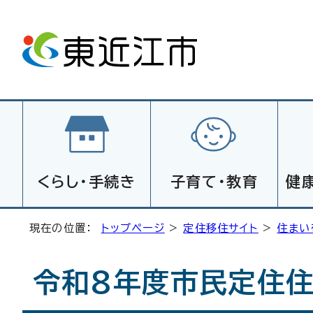
くらし・手続き
子育て・教育
健
現在の位置：
トップページ
>
定住移住サイト
>
住まい
令和8年度市民定住住