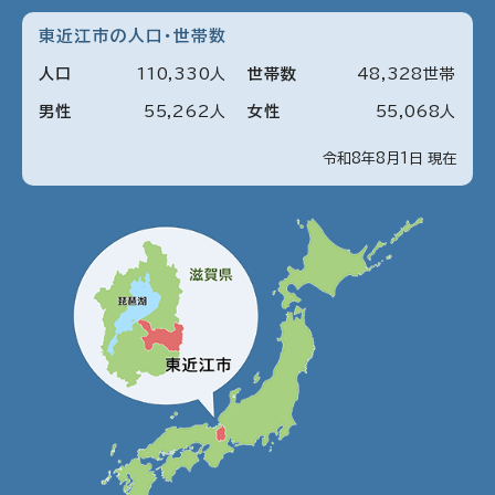
東近江市の人口・世帯数
人口
110
,
330
人
世帯数
48
,
328
世帯
男性
55
,
262
人
女性
55
,
068
人
令和8年8月1日 現在