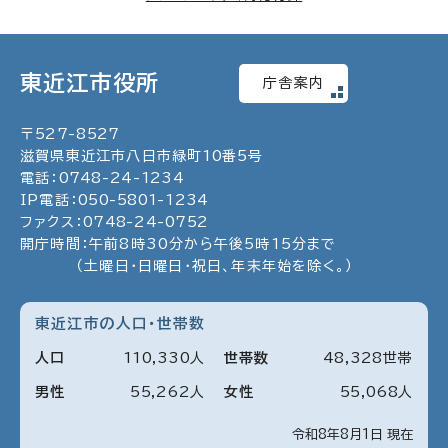
東近江市役所
庁舎案内
〒
527
-
8527
滋賀県東近江市八日市緑町
10
番5号
電話：
0748
-
24
-
1234
IP電話：
050
-
5801
-
1234
ファクス：
0748
-
24
-
0752
開庁時間：午前8時30分から午後5時15分まで
（土曜日・日曜日・祝日、年末年始を除く。）
東近江市の人口・世帯数
人口
110
,
330
人
世帯数
48
,
328
世帯
男性
55
,
262
人
女性
55
,
068
人
令和8年8月1日 現在