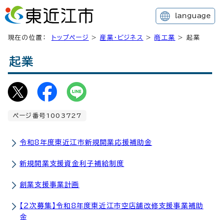
language
現在の位置：
トップページ
>
産業・ビジネス
>
商工業
> 起業
起業
ページ番号1003727
令和8年度東近江市新規開業応援補助金
新規開業支援資金利子補給制度
創業支援事業計画
【2次募集】令和8年度東近江市空店舗改修支援事業補助
金