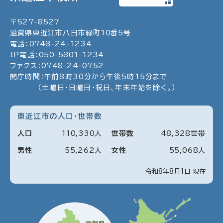
〒
527
-
8527
滋賀県東近江市八日市緑町
10
番5号
電話：
0748
-
24
-
1234
IP電話：
050
-
5801
-
1234
ファクス：
0748
-
24
-
0752
開庁時間：午前8時30分から午後5時15分まで
（土曜日・日曜日・祝日、年末年始を除く。）
東近江市の人口・世帯数
人口
110
,
330
人
世帯数
48
,
328
世帯
男性
55
,
262
人
女性
55
,
068
人
令和8年8月1日 現在