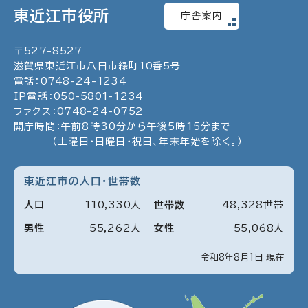
東近江市役所
庁舎案内
〒
527
-
8527
滋賀県東近江市八日市緑町
10
番5号
電話：
0748
-
24
-
1234
IP電話：
050
-
5801
-
1234
ファクス：
0748
-
24
-
0752
開庁時間：午前8時30分から午後5時15分まで
（土曜日・日曜日・祝日、年末年始を除く。）
東近江市の人口・世帯数
人口
110
,
330
人
世帯数
48
,
328
世帯
男性
55
,
262
人
女性
55
,
068
人
令和8年8月1日 現在