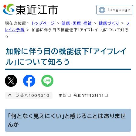
language
現在の位置：
トップページ
>
健康・医療・福祉
>
健康づくり
>
フ
レイル予防
> 加齢に伴う目の機能低下「アイフレイル」について知ろ
う
加齢に伴う目の機能低下「アイフレイ
ル」について知ろう
ページ番号1009310
更新日 令和7年
12
月
11
日
「何となく見えにくい」と感じることはありませ
んか