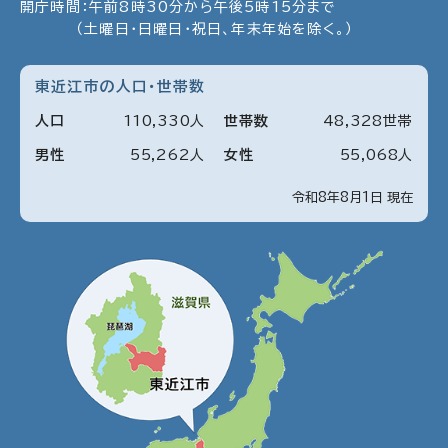
開庁時間：午前8時30分から午後5時15分まで
（土曜日・日曜日・祝日、年末年始を除く。）
東近江市の人口・世帯数
人口
110
,
330
人
世帯数
48
,
328
世帯
男性
55
,
262
人
女性
55
,
068
人
令和8年8月1日 現在