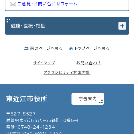
ご意見・お問い合わせフォーム
健康・医療・福祉
前のページへ戻る
トップページへ戻る
サイトマップ
お問い合わせ
アクセシビリティ対応方針
東近江市役所
庁舎案内
〒
527
-
8527
滋賀県東近江市八日市緑町
10
番5号
電話：
0748
-
24
-
1234
IP電話：
050
-
5801
-
1234