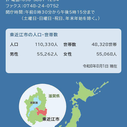
ファクス：
0748
-
24
-
0752
開庁時間：午前8時30分から午後5時15分まで
（土曜日・日曜日・祝日、年末年始を除く。）
東近江市の人口・世帯数
人口
110
,
330
人
世帯数
48
,
328
世帯
男性
55
,
262
人
女性
55
,
068
人
令和8年8月1日 現在