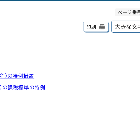
ページ番号
大きな文
印刷
産）の特例措置
）の課税標準の特例